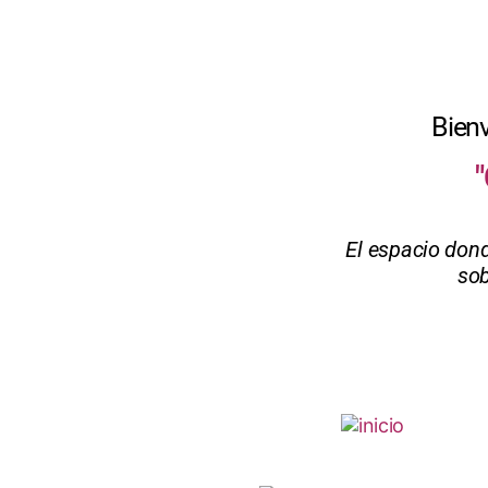
Bien
El espacio dond
sob