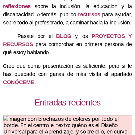
reflexiones
sobre la inclusión, la educación y la
discapacidad. Además, publico
recursos
para ayudar,
sobre todo al profesorado, a caminar hacia la inclusión.
Pásate por el
BLOG
y los
PROYECTOS Y
RECURSOS
para comprobar en primera persona de
qué estoy hablando.
Creo que como presentación es suficiente, pero si te
has quedado con ganas de más visita el apartado
CONÓCEME
.
Entradas recientes
inclusión como eje articulador, inclusión como practica cotidiana, inclusión como valor, inclusión como clave de una educación para todos revisión teórica, inclusión como valor empresarial, inclusión como derecho humano, inclusión como se escribe, inclusión como posibilidad, como la inclusión laboral mejora los derechos laborales de las personas, como hacer inclusión en el aula, deporte como inclusión social, como enseñar inclusión a los niños, como lograr inclusión social, como evitar inclusión, como fomentar la inclusión en el aula, cual interrogativo lleva tilde, que incluye el bono cultural, cuando inclusión social, cuando inclusive, cuando hay inclusión en familias en acción, cuando hablamos inclusión social, cuando inicio la inclusión educativa en México, cuando surge la inclusión educativa, cuando surge la inclusión, cuando nace la inclusión, cuando no hay inclusión, cuando hablamos de inclusión, cuando comienza la inclusión, cuando empezó la inclusión, cuando es la inclusión,